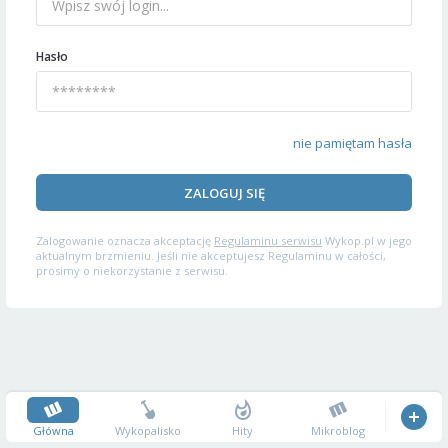
Hasło
nie pamiętam hasła
ZALOGUJ SIĘ
Zalogowanie oznacza akceptację
Regulaminu serwisu
Wykop.pl w jego
aktualnym brzmieniu. Jeśli nie akceptujesz Regulaminu w całości,
prosimy o niekorzystanie z serwisu.
Główna
Wykopalisko
Hity
Mikroblog