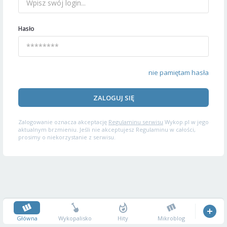
Hasło
nie pamiętam hasła
ZALOGUJ SIĘ
Zalogowanie oznacza akceptację
Regulaminu serwisu
Wykop.pl w jego
aktualnym brzmieniu. Jeśli nie akceptujesz Regulaminu w całości,
prosimy o niekorzystanie z serwisu.
Główna
Wykopalisko
Hity
Mikroblog