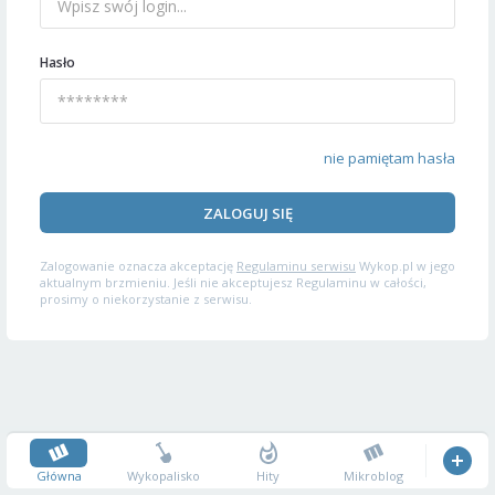
Hasło
nie pamiętam hasła
ZALOGUJ SIĘ
Zalogowanie oznacza akceptację
Regulaminu serwisu
Wykop.pl w jego
aktualnym brzmieniu. Jeśli nie akceptujesz Regulaminu w całości,
prosimy o niekorzystanie z serwisu.
Główna
Wykopalisko
Hity
Mikroblog