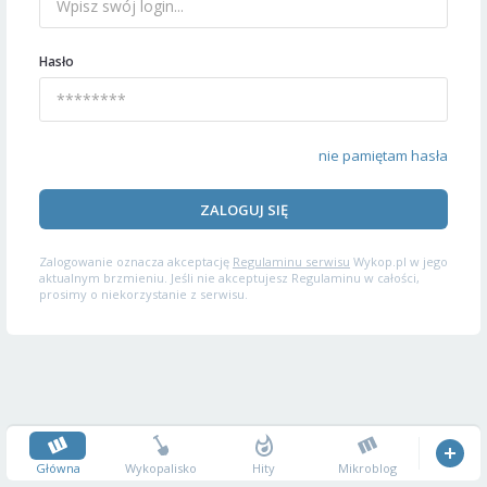
Hasło
nie pamiętam hasła
ZALOGUJ SIĘ
Zalogowanie oznacza akceptację
Regulaminu serwisu
Wykop.pl w jego
aktualnym brzmieniu. Jeśli nie akceptujesz Regulaminu w całości,
prosimy o niekorzystanie z serwisu.
Główna
Wykopalisko
Hity
Mikroblog