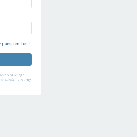
e pamiętam hasła
ykop.pl w jego
 w całości, prosimy