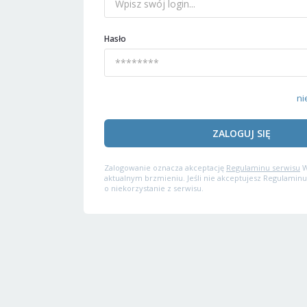
Hasło
ni
ZALOGUJ SIĘ
Zalogowanie oznacza akceptację
Regulaminu serwisu
W
aktualnym brzmieniu. Jeśli nie akceptujesz Regulaminu
o niekorzystanie z serwisu.