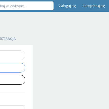
Zaloguj się
Zarejestruj się
ESTRACJA