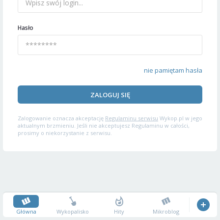
Hasło
nie pamiętam hasła
ZALOGUJ SIĘ
Zalogowanie oznacza akceptację
Regulaminu serwisu
Wykop.pl w jego
aktualnym brzmieniu. Jeśli nie akceptujesz Regulaminu w całości,
prosimy o niekorzystanie z serwisu.
Główna
Wykopalisko
Hity
Mikroblog