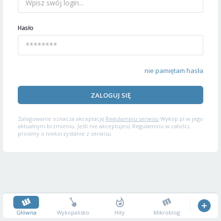
Hasło
nie pamiętam hasła
ZALOGUJ SIĘ
Zalogowanie oznacza akceptację
Regulaminu serwisu
Wykop.pl w jego
aktualnym brzmieniu. Jeśli nie akceptujesz Regulaminu w całości,
prosimy o niekorzystanie z serwisu.
Główna
Wykopalisko
Hity
Mikroblog