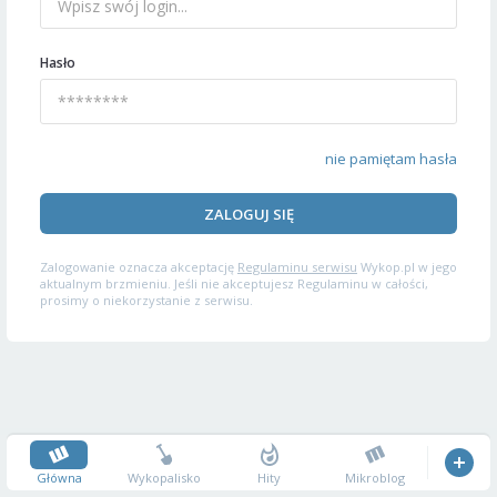
Hasło
nie pamiętam hasła
ZALOGUJ SIĘ
Zalogowanie oznacza akceptację
Regulaminu serwisu
Wykop.pl w jego
aktualnym brzmieniu. Jeśli nie akceptujesz Regulaminu w całości,
prosimy o niekorzystanie z serwisu.
Główna
Wykopalisko
Hity
Mikroblog