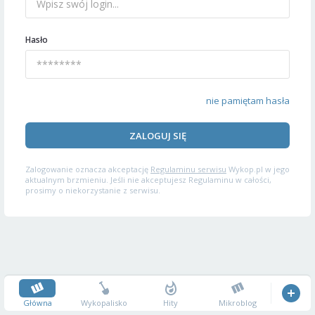
Hasło
nie pamiętam hasła
ZALOGUJ SIĘ
Zalogowanie oznacza akceptację
Regulaminu serwisu
Wykop.pl w jego
aktualnym brzmieniu. Jeśli nie akceptujesz Regulaminu w całości,
prosimy o niekorzystanie z serwisu.
Główna
Wykopalisko
Hity
Mikroblog