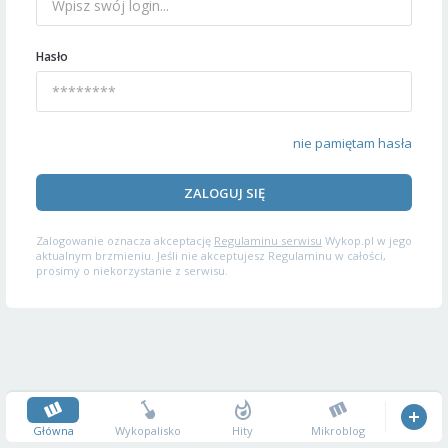
Hasło
nie pamiętam hasła
ZALOGUJ SIĘ
Zalogowanie oznacza akceptację
Regulaminu serwisu
Wykop.pl w jego
aktualnym brzmieniu. Jeśli nie akceptujesz Regulaminu w całości,
prosimy o niekorzystanie z serwisu.
Główna
Wykopalisko
Hity
Mikroblog