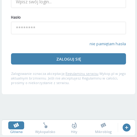
Hasło
nie pamiętam hasła
ZALOGUJ SIĘ
Zalogowanie oznacza akceptację
Regulaminu serwisu
Wykop.pl w jego
aktualnym brzmieniu. Jeśli nie akceptujesz Regulaminu w całości,
prosimy o niekorzystanie z serwisu.
Główna
Wykopalisko
Hity
Mikroblog