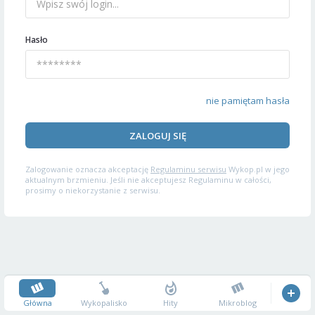
Hasło
nie pamiętam hasła
ZALOGUJ SIĘ
Zalogowanie oznacza akceptację
Regulaminu serwisu
Wykop.pl w jego
aktualnym brzmieniu. Jeśli nie akceptujesz Regulaminu w całości,
prosimy o niekorzystanie z serwisu.
Główna
Wykopalisko
Hity
Mikroblog