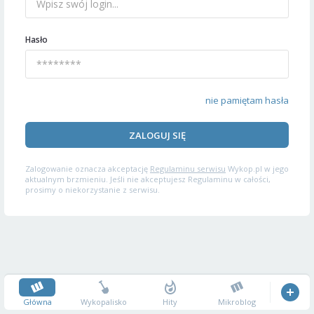
Hasło
nie pamiętam hasła
ZALOGUJ SIĘ
Zalogowanie oznacza akceptację
Regulaminu serwisu
Wykop.pl w jego
aktualnym brzmieniu. Jeśli nie akceptujesz Regulaminu w całości,
prosimy o niekorzystanie z serwisu.
Główna
Wykopalisko
Hity
Mikroblog