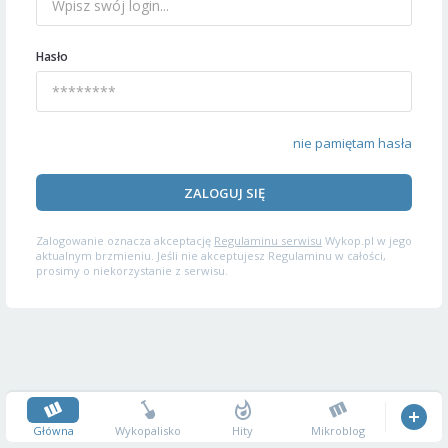
Hasło
nie pamiętam hasła
ZALOGUJ SIĘ
Zalogowanie oznacza akceptację
Regulaminu serwisu
Wykop.pl w jego
aktualnym brzmieniu. Jeśli nie akceptujesz Regulaminu w całości,
prosimy o niekorzystanie z serwisu.
Główna
Wykopalisko
Hity
Mikroblog