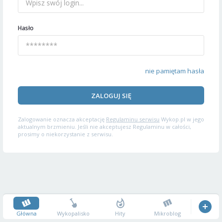
Hasło
nie pamiętam hasła
ZALOGUJ SIĘ
Zalogowanie oznacza akceptację
Regulaminu serwisu
Wykop.pl w jego
aktualnym brzmieniu. Jeśli nie akceptujesz Regulaminu w całości,
prosimy o niekorzystanie z serwisu.
Główna
Wykopalisko
Hity
Mikroblog