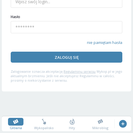
Hasło
nie pamiętam hasła
ZALOGUJ SIĘ
Zalogowanie oznacza akceptację
Regulaminu serwisu
Wykop.pl w jego
aktualnym brzmieniu. Jeśli nie akceptujesz Regulaminu w całości,
prosimy o niekorzystanie z serwisu.
Główna
Wykopalisko
Hity
Mikroblog