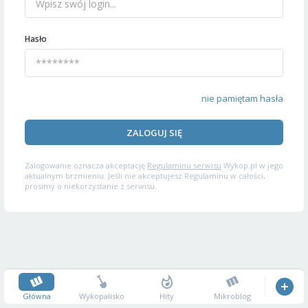
Hasło
nie pamiętam hasła
ZALOGUJ SIĘ
Zalogowanie oznacza akceptację
Regulaminu serwisu
Wykop.pl w jego
aktualnym brzmieniu. Jeśli nie akceptujesz Regulaminu w całości,
prosimy o niekorzystanie z serwisu.
Główna
Wykopalisko
Hity
Mikroblog