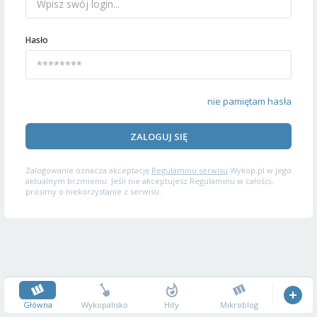
Hasło
nie pamiętam hasła
ZALOGUJ SIĘ
Zalogowanie oznacza akceptację
Regulaminu serwisu
Wykop.pl w jego
aktualnym brzmieniu. Jeśli nie akceptujesz Regulaminu w całości,
prosimy o niekorzystanie z serwisu.
Główna
Wykopalisko
Hity
Mikroblog