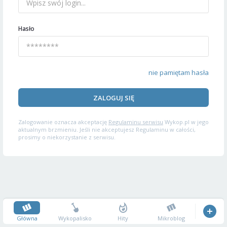
Hasło
nie pamiętam hasła
ZALOGUJ SIĘ
Zalogowanie oznacza akceptację
Regulaminu serwisu
Wykop.pl w jego
aktualnym brzmieniu. Jeśli nie akceptujesz Regulaminu w całości,
prosimy o niekorzystanie z serwisu.
Główna
Wykopalisko
Hity
Mikroblog