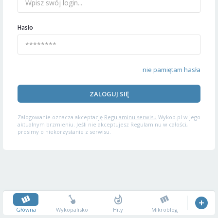
Hasło
nie pamiętam hasła
ZALOGUJ SIĘ
Zalogowanie oznacza akceptację
Regulaminu serwisu
Wykop.pl w jego
aktualnym brzmieniu. Jeśli nie akceptujesz Regulaminu w całości,
prosimy o niekorzystanie z serwisu.
Główna
Wykopalisko
Hity
Mikroblog