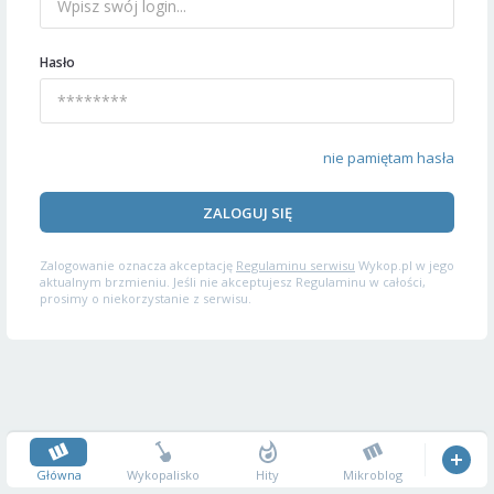
Hasło
nie pamiętam hasła
ZALOGUJ SIĘ
Zalogowanie oznacza akceptację
Regulaminu serwisu
Wykop.pl w jego
aktualnym brzmieniu. Jeśli nie akceptujesz Regulaminu w całości,
prosimy o niekorzystanie z serwisu.
Główna
Wykopalisko
Hity
Mikroblog