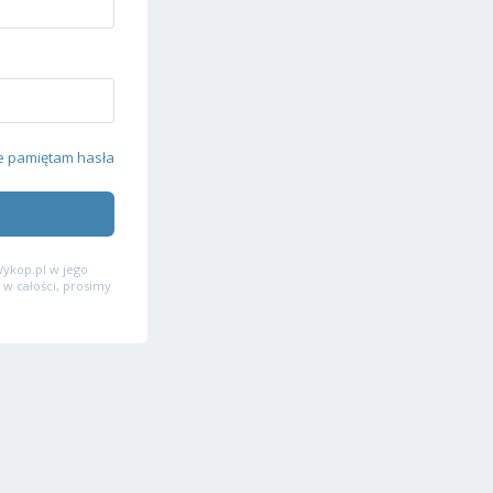
e pamiętam hasła
ykop.pl w jego
 w całości, prosimy