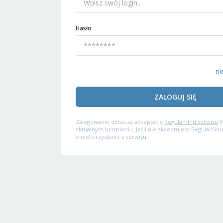
Hasło
ni
ZALOGUJ SIĘ
Zalogowanie oznacza akceptację
Regulaminu serwisu
W
aktualnym brzmieniu. Jeśli nie akceptujesz Regulaminu
o niekorzystanie z serwisu.