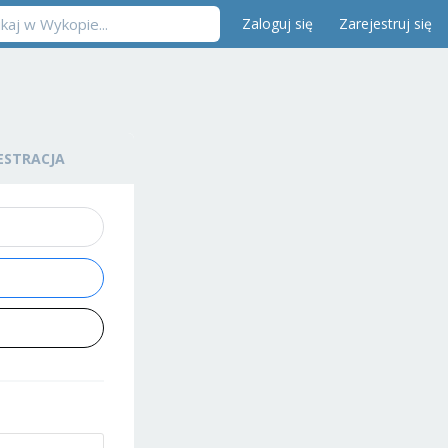
Zaloguj się
Zarejestruj się
ESTRACJA