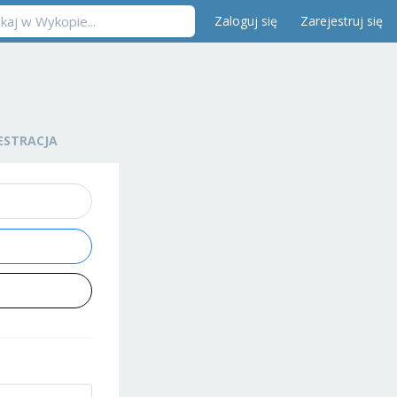
Zaloguj się
Zarejestruj się
ESTRACJA