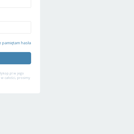
e pamiętam hasła
ykop.pl w jego
 w całości, prosimy