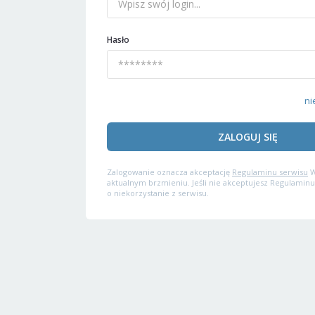
Hasło
ni
ZALOGUJ SIĘ
Zalogowanie oznacza akceptację
Regulaminu serwisu
W
aktualnym brzmieniu. Jeśli nie akceptujesz Regulaminu
o niekorzystanie z serwisu.