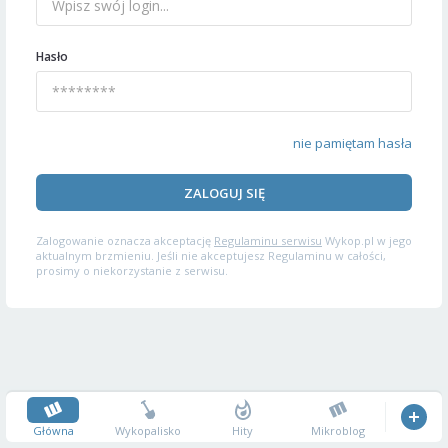
Hasło
nie pamiętam hasła
ZALOGUJ SIĘ
Zalogowanie oznacza akceptację
Regulaminu serwisu
Wykop.pl w jego
aktualnym brzmieniu. Jeśli nie akceptujesz Regulaminu w całości,
prosimy o niekorzystanie z serwisu.
Główna
Wykopalisko
Hity
Mikroblog