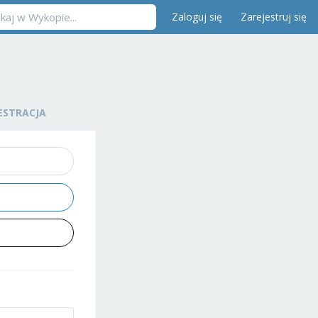
Zaloguj się
Zarejestruj się
ESTRACJA