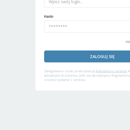
Hasło
ni
ZALOGUJ SIĘ
Zalogowanie oznacza akceptację
Regulaminu serwisu
W
aktualnym brzmieniu. Jeśli nie akceptujesz Regulaminu
o niekorzystanie z serwisu.