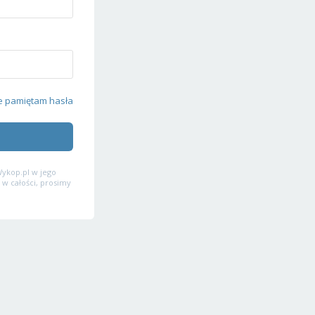
e pamiętam hasła
ykop.pl w jego
 w całości, prosimy