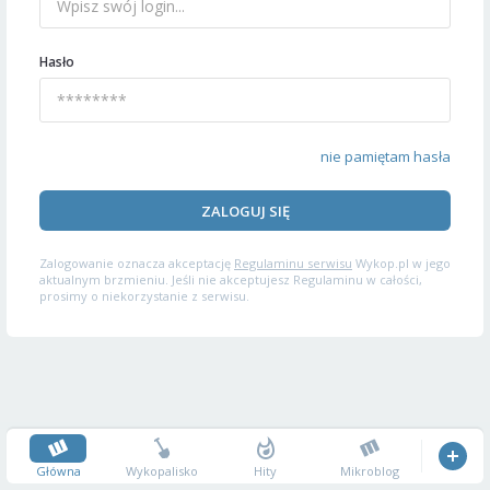
Hasło
nie pamiętam hasła
ZALOGUJ SIĘ
Zalogowanie oznacza akceptację
Regulaminu serwisu
Wykop.pl w jego
aktualnym brzmieniu. Jeśli nie akceptujesz Regulaminu w całości,
prosimy o niekorzystanie z serwisu.
Główna
Wykopalisko
Hity
Mikroblog