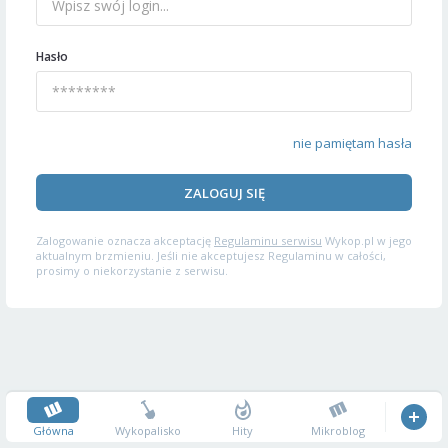
Hasło
nie pamiętam hasła
ZALOGUJ SIĘ
Zalogowanie oznacza akceptację
Regulaminu serwisu
Wykop.pl w jego
aktualnym brzmieniu. Jeśli nie akceptujesz Regulaminu w całości,
prosimy o niekorzystanie z serwisu.
Główna
Wykopalisko
Hity
Mikroblog