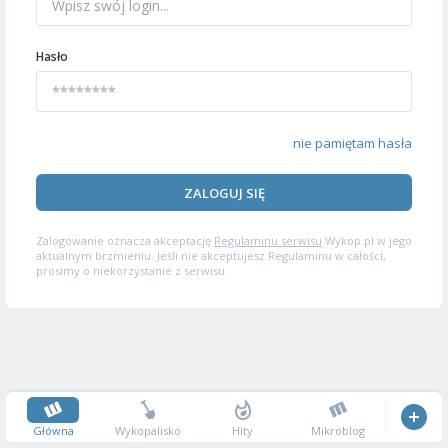
Hasło
nie pamiętam hasła
ZALOGUJ SIĘ
Zalogowanie oznacza akceptację
Regulaminu serwisu
Wykop.pl w jego
aktualnym brzmieniu. Jeśli nie akceptujesz Regulaminu w całości,
prosimy o niekorzystanie z serwisu.
Główna
Wykopalisko
Hity
Mikroblog