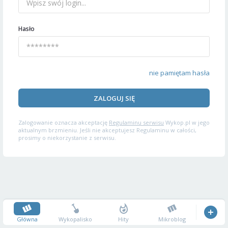
Hasło
nie pamiętam hasła
ZALOGUJ SIĘ
Zalogowanie oznacza akceptację
Regulaminu serwisu
Wykop.pl w jego
aktualnym brzmieniu. Jeśli nie akceptujesz Regulaminu w całości,
prosimy o niekorzystanie z serwisu.
Główna
Wykopalisko
Hity
Mikroblog