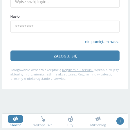
Hasło
nie pamiętam hasła
ZALOGUJ SIĘ
Zalogowanie oznacza akceptację
Regulaminu serwisu
Wykop.pl w jego
aktualnym brzmieniu. Jeśli nie akceptujesz Regulaminu w całości,
prosimy o niekorzystanie z serwisu.
Główna
Wykopalisko
Hity
Mikroblog