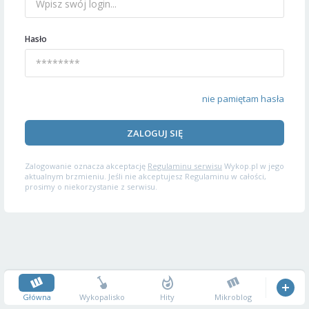
Hasło
nie pamiętam hasła
ZALOGUJ SIĘ
Zalogowanie oznacza akceptację
Regulaminu serwisu
Wykop.pl w jego
aktualnym brzmieniu. Jeśli nie akceptujesz Regulaminu w całości,
prosimy o niekorzystanie z serwisu.
Główna
Wykopalisko
Hity
Mikroblog