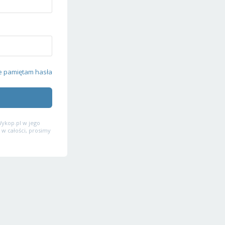
e pamiętam hasła
ykop.pl w jego
 w całości, prosimy