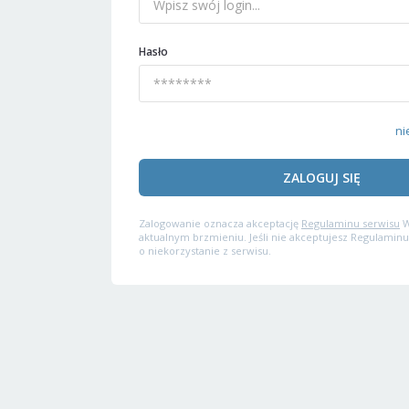
Hasło
ni
ZALOGUJ SIĘ
Zalogowanie oznacza akceptację
Regulaminu serwisu
W
aktualnym brzmieniu. Jeśli nie akceptujesz Regulaminu
o niekorzystanie z serwisu.