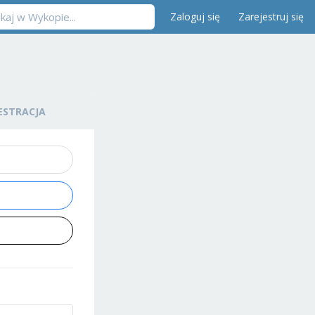
Zaloguj się
Zarejestruj się
ESTRACJA