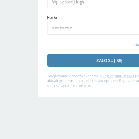
Hasło
ni
ZALOGUJ SIĘ
Zalogowanie oznacza akceptację
Regulaminu serwisu
W
aktualnym brzmieniu. Jeśli nie akceptujesz Regulaminu
o niekorzystanie z serwisu.