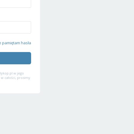
e pamiętam hasła
ykop.pl w jego
 w całości, prosimy