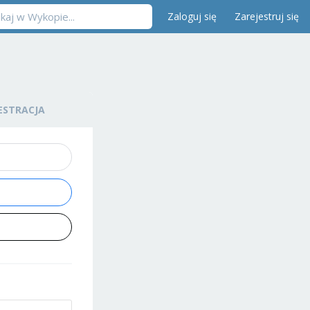
Zaloguj się
Zarejestruj się
ESTRACJA