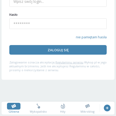
Hasło
nie pamiętam hasła
ZALOGUJ SIĘ
Zalogowanie oznacza akceptację
Regulaminu serwisu
Wykop.pl w jego
aktualnym brzmieniu. Jeśli nie akceptujesz Regulaminu w całości,
prosimy o niekorzystanie z serwisu.
Główna
Wykopalisko
Hity
Mikroblog