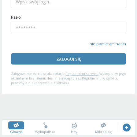
Hasło
nie pamiętam hasła
ZALOGUJ SIĘ
Zalogowanie oznacza akceptację
Regulaminu serwisu
Wykop.pl w jego
aktualnym brzmieniu. Jeśli nie akceptujesz Regulaminu w całości,
prosimy o niekorzystanie z serwisu.
Główna
Wykopalisko
Hity
Mikroblog