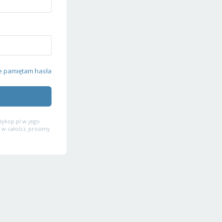
e pamiętam hasła
ykop.pl w jego
 w całości, prosimy