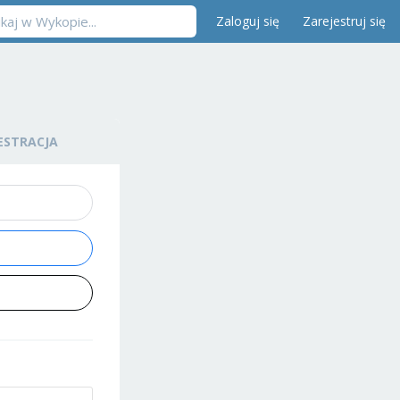
Zaloguj się
Zarejestruj się
ESTRACJA