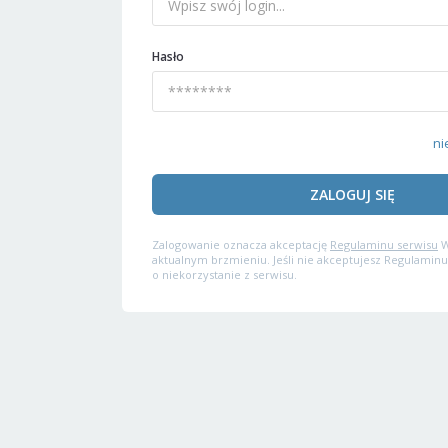
Hasło
ni
ZALOGUJ SIĘ
Zalogowanie oznacza akceptację
Regulaminu serwisu
W
aktualnym brzmieniu. Jeśli nie akceptujesz Regulaminu
o niekorzystanie z serwisu.