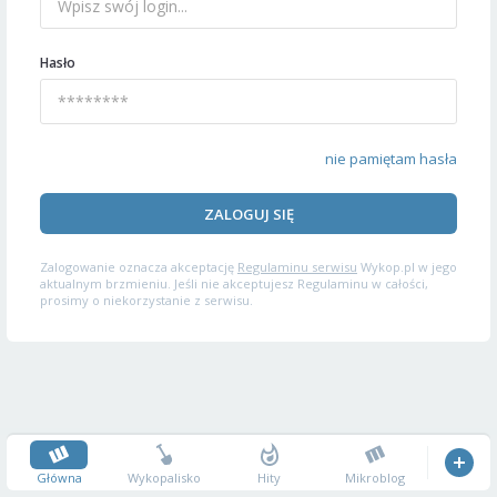
Hasło
nie pamiętam hasła
ZALOGUJ SIĘ
Zalogowanie oznacza akceptację
Regulaminu serwisu
Wykop.pl w jego
aktualnym brzmieniu. Jeśli nie akceptujesz Regulaminu w całości,
prosimy o niekorzystanie z serwisu.
Główna
Wykopalisko
Hity
Mikroblog