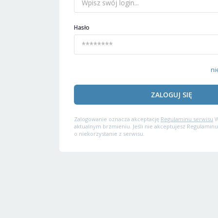
Hasło
ni
ZALOGUJ SIĘ
Zalogowanie oznacza akceptację
Regulaminu serwisu
W
aktualnym brzmieniu. Jeśli nie akceptujesz Regulaminu
o niekorzystanie z serwisu.