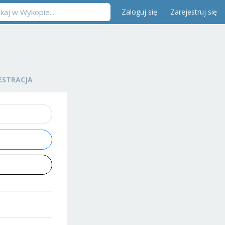
Zaloguj się
Zarejestruj się
ESTRACJA