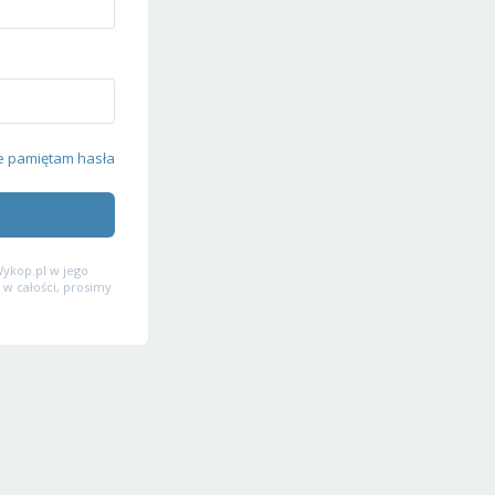
e pamiętam hasła
ykop.pl w jego
 w całości, prosimy