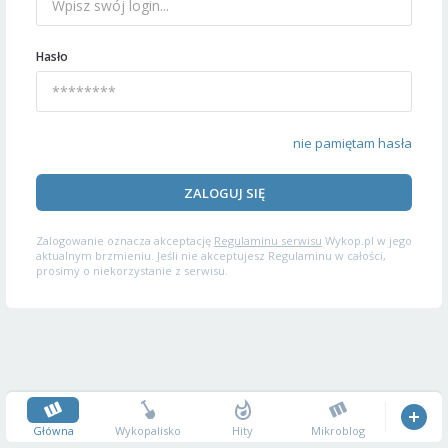
Hasło
nie pamiętam hasła
ZALOGUJ SIĘ
Zalogowanie oznacza akceptację
Regulaminu serwisu
Wykop.pl w jego
aktualnym brzmieniu. Jeśli nie akceptujesz Regulaminu w całości,
prosimy o niekorzystanie z serwisu.
Główna
Wykopalisko
Hity
Mikroblog