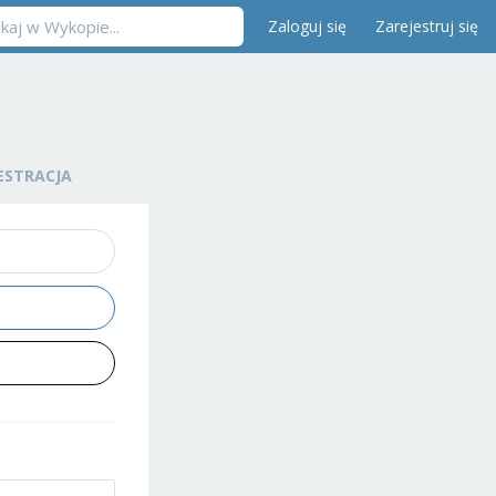
Zaloguj się
Zarejestruj się
ESTRACJA