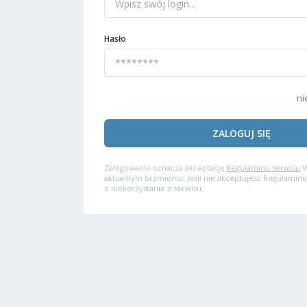
Hasło
ni
ZALOGUJ SIĘ
Zalogowanie oznacza akceptację
Regulaminu serwisu
W
aktualnym brzmieniu. Jeśli nie akceptujesz Regulaminu
o niekorzystanie z serwisu.