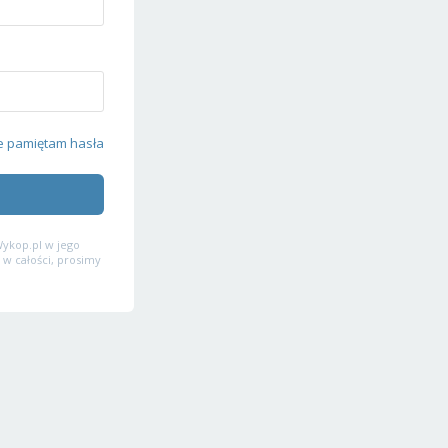
e pamiętam hasła
ykop.pl w jego
 w całości, prosimy