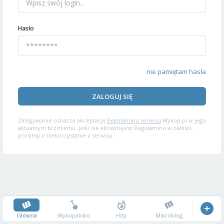
Hasło
nie pamiętam hasła
ZALOGUJ SIĘ
Zalogowanie oznacza akceptację
Regulaminu serwisu
Wykop.pl w jego
aktualnym brzmieniu. Jeśli nie akceptujesz Regulaminu w całości,
prosimy o niekorzystanie z serwisu.
Główna
Wykopalisko
Hity
Mikroblog