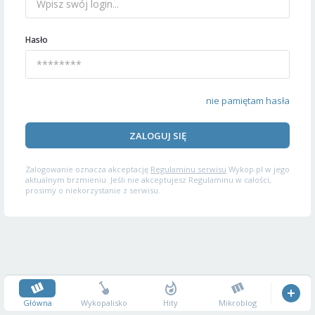
Hasło
nie pamiętam hasła
ZALOGUJ SIĘ
Zalogowanie oznacza akceptację
Regulaminu serwisu
Wykop.pl w jego
aktualnym brzmieniu. Jeśli nie akceptujesz Regulaminu w całości,
prosimy o niekorzystanie z serwisu.
Główna
Wykopalisko
Hity
Mikroblog