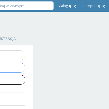
Zaloguj się
Zarejestruj się
ESTRACJA