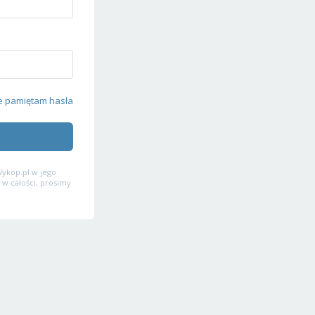
e pamiętam hasła
ykop.pl w jego
 w całości, prosimy