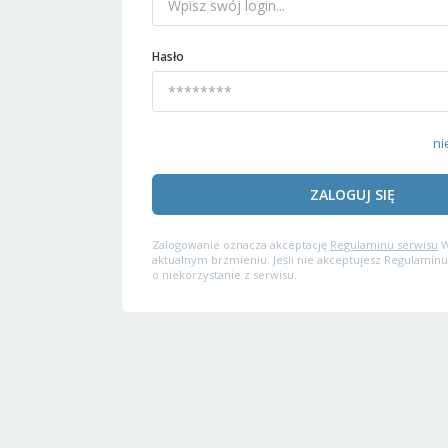
Hasło
ni
ZALOGUJ SIĘ
Zalogowanie oznacza akceptację
Regulaminu serwisu
W
aktualnym brzmieniu. Jeśli nie akceptujesz Regulaminu
o niekorzystanie z serwisu.