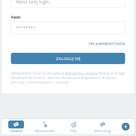
Hasło
nie pamiętam hasła
ZALOGUJ SIĘ
Zalogowanie oznacza akceptację
Regulaminu serwisu
Wykop.pl w jego
aktualnym brzmieniu. Jeśli nie akceptujesz Regulaminu w całości,
prosimy o niekorzystanie z serwisu.
Główna
Wykopalisko
Hity
Mikroblog