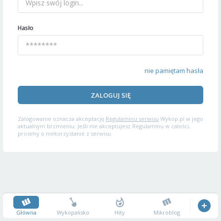
Hasło
nie pamiętam hasła
ZALOGUJ SIĘ
Zalogowanie oznacza akceptację
Regulaminu serwisu
Wykop.pl w jego
aktualnym brzmieniu. Jeśli nie akceptujesz Regulaminu w całości,
prosimy o niekorzystanie z serwisu.
Główna
Wykopalisko
Hity
Mikroblog