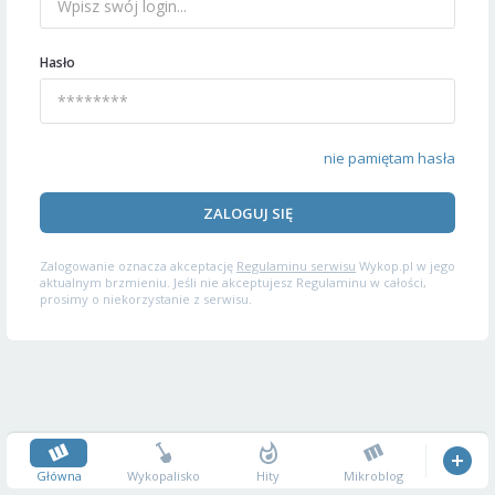
Hasło
nie pamiętam hasła
ZALOGUJ SIĘ
Zalogowanie oznacza akceptację
Regulaminu serwisu
Wykop.pl w jego
aktualnym brzmieniu. Jeśli nie akceptujesz Regulaminu w całości,
prosimy o niekorzystanie z serwisu.
Główna
Wykopalisko
Hity
Mikroblog