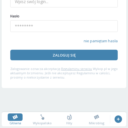
Hasło
nie pamiętam hasła
ZALOGUJ SIĘ
Zalogowanie oznacza akceptację
Regulaminu serwisu
Wykop.pl w jego
aktualnym brzmieniu. Jeśli nie akceptujesz Regulaminu w całości,
prosimy o niekorzystanie z serwisu.
Główna
Wykopalisko
Hity
Mikroblog