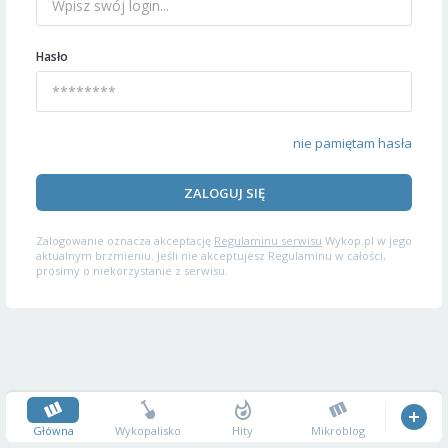
Hasło
nie pamiętam hasła
ZALOGUJ SIĘ
Zalogowanie oznacza akceptację
Regulaminu serwisu
Wykop.pl w jego
aktualnym brzmieniu. Jeśli nie akceptujesz Regulaminu w całości,
prosimy o niekorzystanie z serwisu.
Główna
Wykopalisko
Hity
Mikroblog