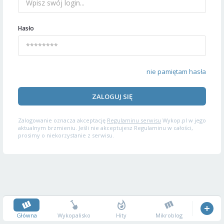
Hasło
nie pamiętam hasła
ZALOGUJ SIĘ
Zalogowanie oznacza akceptację
Regulaminu serwisu
Wykop.pl w jego
aktualnym brzmieniu. Jeśli nie akceptujesz Regulaminu w całości,
prosimy o niekorzystanie z serwisu.
Główna
Wykopalisko
Hity
Mikroblog