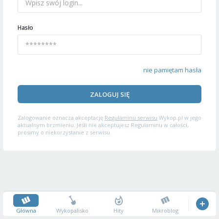
Hasło
nie pamiętam hasła
ZALOGUJ SIĘ
Zalogowanie oznacza akceptację
Regulaminu serwisu
Wykop.pl w jego
aktualnym brzmieniu. Jeśli nie akceptujesz Regulaminu w całości,
prosimy o niekorzystanie z serwisu.
Główna
Wykopalisko
Hity
Mikroblog